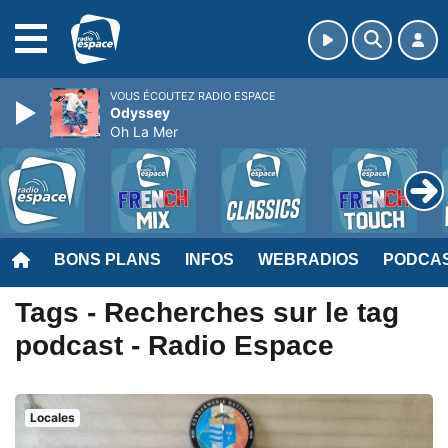
MENU
VOUS ÉCOUTEZ RADIO ESPACE
Odyssey
Oh La Mer
BONS PLANS
INFOS
WEBRADIOS
PODCA
Tags - Recherches sur le tag
podcast - Radio Espace
Locales