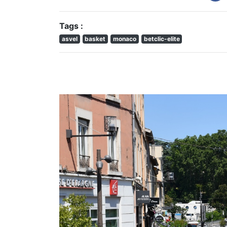
Tags :
asvel
basket
monaco
betclic-elite