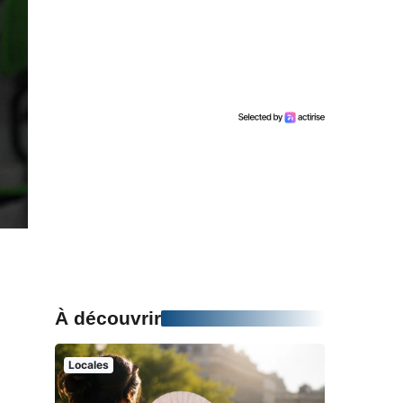
À découvrir
Locales