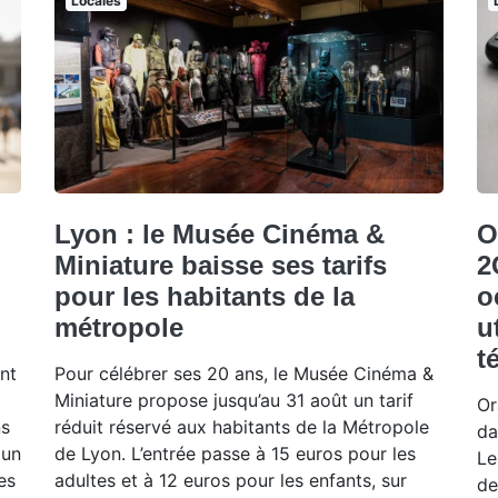
Locales
Lyon : le Musée Cinéma &
O
Miniature baisse ses tarifs
2
pour les habitants de la
o
métropole
u
t
nt
Pour célébrer ses 20 ans, le Musée Cinéma &
Miniature propose jusqu’au 31 août un tarif
Or
ns
réduit réservé aux habitants de la Métropole
da
 un
de Lyon. L’entrée passe à 15 euros pour les
Le
es
adultes et à 12 euros pour les enfants, sur
de