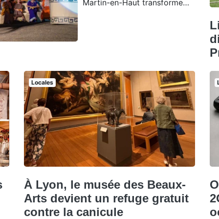
Martin-en-Haut transforme…
L
d
P
Locales
s
À Lyon, le musée des Beaux-
O
Arts devient un refuge gratuit
2
contre la canicule
o