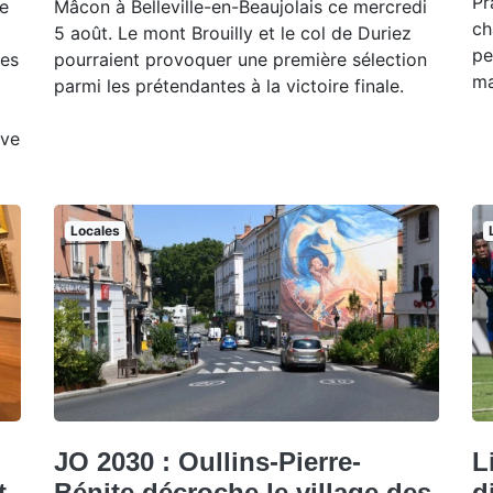
Pr
e
Mâcon à Belleville-en-Beaujolais ce mercredi
ch
5 août. Le mont Brouilly et le col de Duriez
pe
des
pourraient provoquer une première sélection
ma
parmi les prétendantes à la victoire finale.
uve
Locales
JO 2030 : Oullins-Pierre-
L
t
Bénite décroche le village des
d