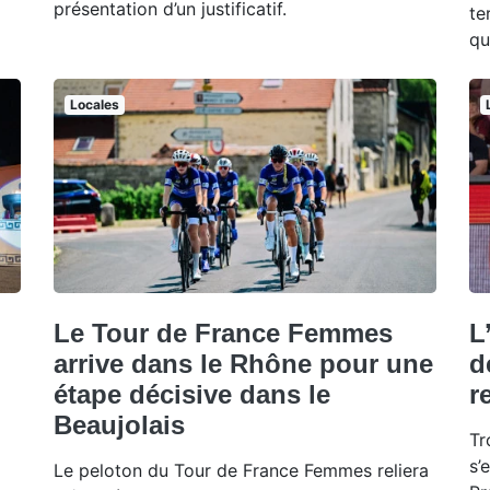
présentation d’un justificatif.
te
qu
Locales
Le Tour de France Femmes
L
arrive dans le Rhône pour une
d
étape décisive dans le
r
Beaujolais
Tr
s’
Le peloton du Tour de France Femmes reliera