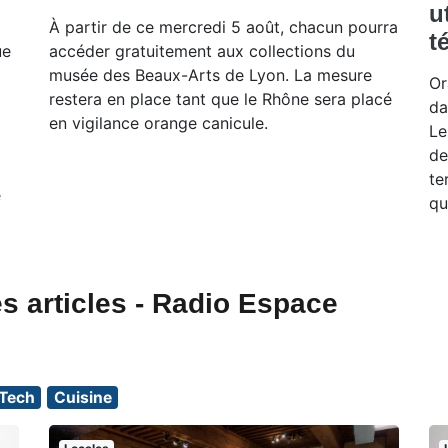
u
À partir de ce mercredi 5 août, chacun pourra
t
ue
accéder gratuitement aux collections du
musée des Beaux-Arts de Lyon. La mesure
Or
restera en place tant que le Rhône sera placé
da
en vigilance orange canicule.
Le
de
te
e
qu
s articles - Radio Espace
Tech
Cuisine