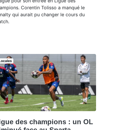
ague pour son entrée en Ligue des
ampions. Corentin Tolisso a manqué le
nalty qui aurait pu changer le cours du
tch.
Locales
igue des champions : un OL
iminué face au Sparta