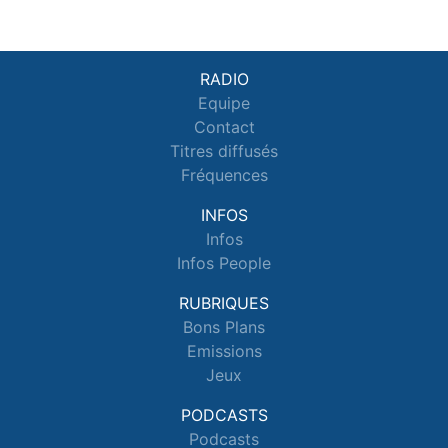
RADIO
Equipe
Contact
Titres diffusés
Fréquences
INFOS
Infos
Infos People
RUBRIQUES
Bons Plans
Emissions
Jeux
PODCASTS
Podcasts