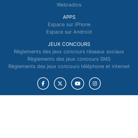
Webradios
APPS
Espace sur iPhone
Espace sur Android
JEUX CONCOURS
Règlements des jeux concours réseaux sociaux
Règlements des jeux concours SMS
Règlements des jeux concours téléphone et internet
© 2026 Radio Espace Tous droits réservés.
Signaler un contenu
-
Mentions légales
-
Politique de cookies
-
Contact