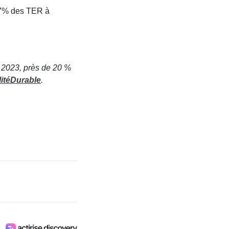
4,7% des TER à
n 2023, près de 20 %
itéDurable
.