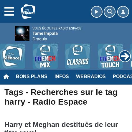
MENU
VOUS ÉCOUTEZ RADIO ESPACE
Tame Impala
Dracula
BONS PLANS
INFOS
WEBRADIOS
PODCA
Tags - Recherches sur le tag
harry - Radio Espace
Harry et Meghan destitués de leur