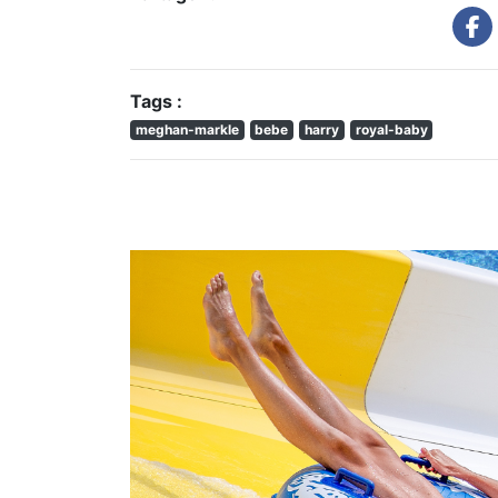
Tags :
meghan-markle
bebe
harry
royal-baby