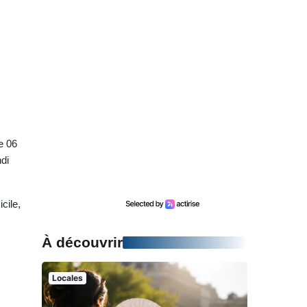
e 06
di
cile,
À découvrir
Locales