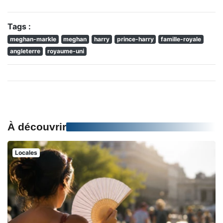
Tags :
meghan-markle
meghan
harry
prince-harry
famille-royale
angleterre
royaume-uni
À découvrir
Locales