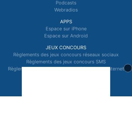
Podcasts
Webradios
APPS
Espace sur iPhone
Espace sur Android
JEUX CONCOURS
Règlements des jeux concours réseaux sociaux
Règlements des jeux concours SMS
Règlements des jeux concours téléphone et internet
© 2026 Radio Espace Tous droits réservés.
Signaler un contenu
-
Mentions légales
-
Politique de cookies
-
Contact