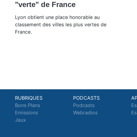
"verte" de France
Lyon obtient une place honorable au
classement des villes les plus vertes de
France.
RUBRIQUES
PODCASTS
A
Bons Plans
Podcasts
Es
Emissions
Webradios
Es
Jeux