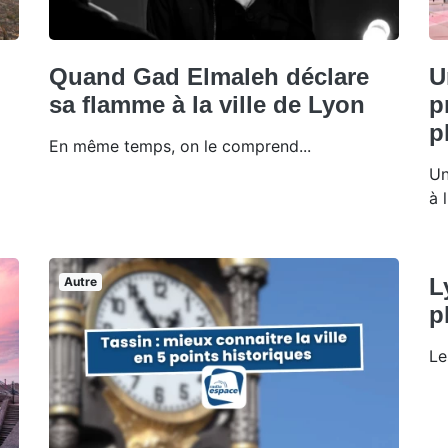
Quand Gad Elmaleh déclare
U
sa flamme à la ville de Lyon
p
p
En même temps, on le comprend...
Un
à 
L
Autre
p
Le