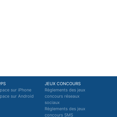
PPS
JEUX CONCOURS
pace sur iPhone
Règlements des jeux
pace sur Android
concours réseaux
sociaux
Règlements des jeux
concours SMS