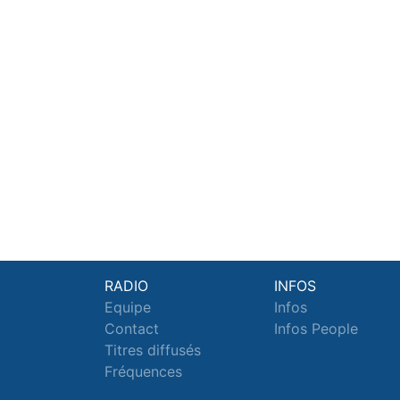
RADIO
INFOS
Equipe
Infos
Contact
Infos People
Titres diffusés
Fréquences