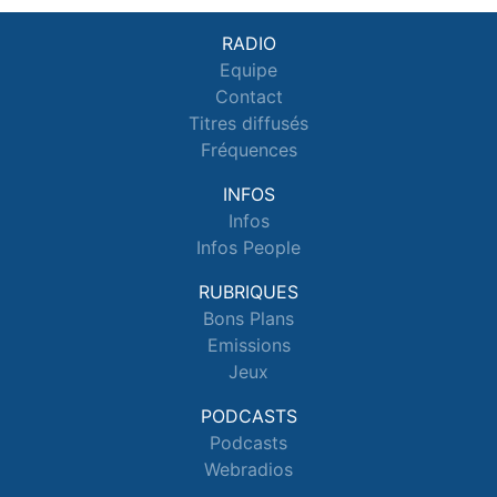
RADIO
Equipe
Contact
Titres diffusés
Fréquences
INFOS
Infos
Infos People
RUBRIQUES
Bons Plans
Emissions
Jeux
PODCASTS
Podcasts
Webradios