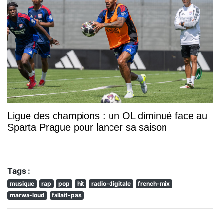
Ligue des champions : un OL diminué face au
Sparta Prague pour lancer sa saison
Tags :
musique
rap
pop
hit
radio-digitale
french-mix
marwa-loud
fallait-pas