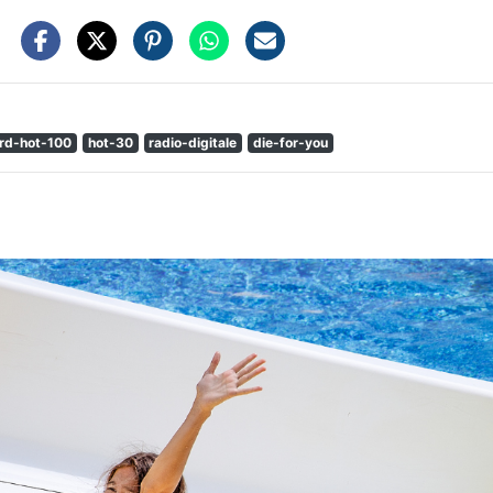
ard-hot-100
hot-30
radio-digitale
die-for-you