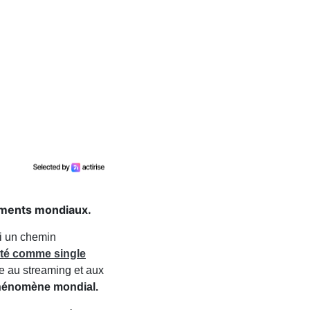
sements mondiaux.
vi un chemin
oité comme single
e au streaming et aux
phénomène mondial.