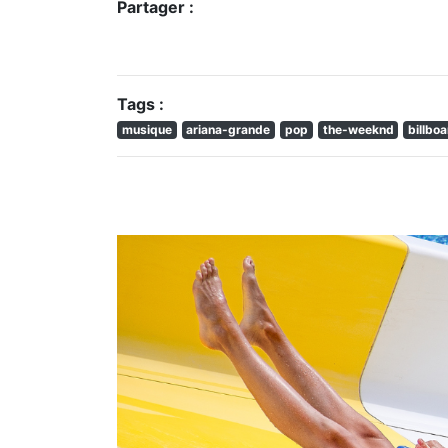
Partager :
Tags :
musique
ariana-grande
pop
the-weeknd
billbo