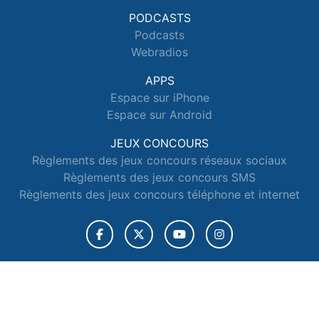
PODCASTS
Podcasts
Webradios
APPS
Espace sur iPhone
Espace sur Android
JEUX CONCOURS
Règlements des jeux concours réseaux sociaux
Règlements des jeux concours SMS
Règlements des jeux concours téléphone et internet
© 2026 Radio Espace Tous droits réservés.
Signaler un contenu
-
Mentions légales
-
Politique de cookies
-