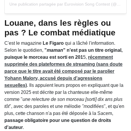
Une publication partagée par Eurovision Song Contest (@eurovision)
Louane, dans les règles ou
pas ? Le combat médiatique
C'est le magazine
Le Figaro
qui a lâché l'information.
Selon le quotidien,
"
maman
" n'est pas un titre original,
puisque le morceau est sorti en 201
5,
récemment
supprimée des plateformes de streaming (sans doute
parce que le titre avait été composé par le parolier
Yohann Malory, accusé depuis d'agressions
sexuelles)
. Ils appuient leurs propos en expliquant que la
version 2025 est décrite par la chanteuse elle-même
comme "
une relecture de son morceau [sorti] dix ans plus
tôt
", avec des paroles et une mélodie
"modifiées
", et qu'en
plus, cette chanson n'a pas été déposée à la Sacem,
passage obligatoire pour une question de droits
d'auteur
.