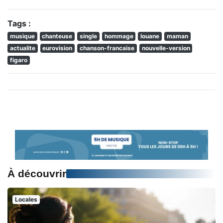
Tags :
musique
chanteuse
single
hommage
louane
maman
actualite
eurovision
chanson-francaise
nouvelle-version
figaro
À découvrir
Locales