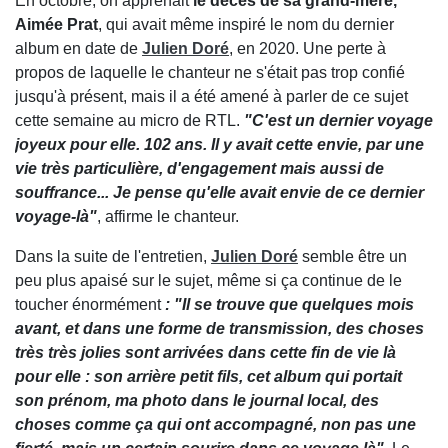
En octobre, on apprenait
le décès de sa grand-mère,
Aimée Prat
, qui avait même inspiré le nom du dernier
album en date de
Julien Doré
, en 2020. Une perte à
propos de laquelle le chanteur ne s'était pas trop confié
jusqu'à présent, mais il a été amené à parler de ce sujet
cette semaine au micro de RTL.
"C'est un dernier voyage
joyeux pour elle. 102 ans. Il y avait cette envie, par une
vie très particulière, d'engagement mais aussi de
souffrance... Je pense qu'elle avait envie de ce dernier
voyage-là"
, affirme le chanteur.
Dans la suite de l'entretien,
Julien Doré
semble être un
peu plus apaisé sur le sujet, même si ça continue de le
toucher énormément
: "Il se trouve que quelques mois
avant, et dans une forme de transmission, des choses
très très jolies sont arrivées dans cette fin de vie là
pour elle : son arrière petit fils, cet album qui portait
son prénom, ma photo dans le journal local, des
choses comme ça qui ont accompagné, non pas une