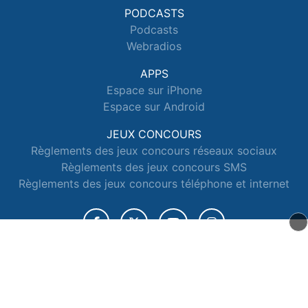
PODCASTS
Podcasts
Webradios
APPS
Espace sur iPhone
Espace sur Android
JEUX CONCOURS
Règlements des jeux concours réseaux sociaux
Règlements des jeux concours SMS
Règlements des jeux concours téléphone et internet
© 2026 Radio Espace Tous droits réservés.
Signaler un contenu
-
Mentions légales
-
Politique de cookies
-