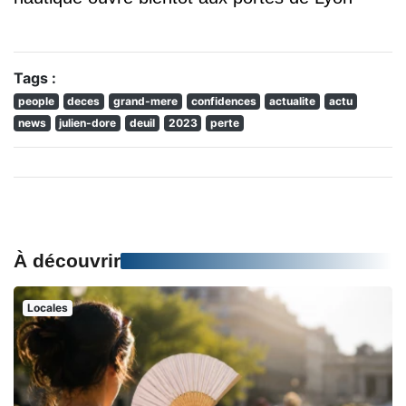
Tags :
people
deces
grand-mere
confidences
actualite
actu
news
julien-dore
deuil
2023
perte
À découvrir
Locales