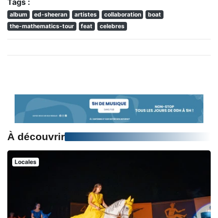
Tags :
album
ed-sheeran
artistes
collaboration
boat
the-mathematics-tour
feat
celebres
À découvrir
Locales