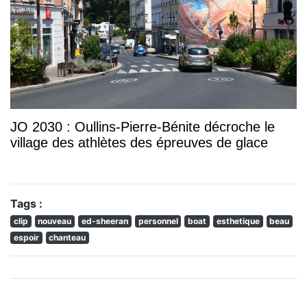
JO 2030 : Oullins-Pierre-Bénite décroche le
village des athlètes des épreuves de glace
Tags :
clip
nouveau
ed-sheeran
personnel
boat
esthetique
beau
espoir
chanteau