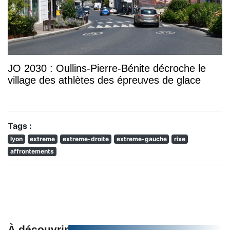
JO 2030 : Oullins-Pierre-Bénite décroche le
village des athlètes des épreuves de glace
Tags :
lyon
extreme
extreme-droite
extreme-gauche
rixe
affrontements
À découvrir