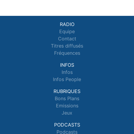
RADIO
Equipe
Contact
Titres diffusés
Fréquences
INFOS
Infos
Infos People
RUBRIQUES
Bons Plans
Emissions
Jeux
PODCASTS
Podcasts