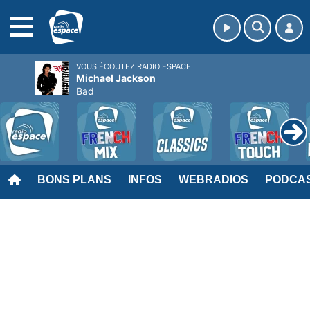
MENU
VOUS ÉCOUTEZ RADIO ESPACE
Michael Jackson
Bad
BONS PLANS
INFOS
WEBRADIOS
PODCA