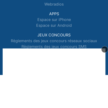
Webradios
APPS
Espace sur iPhone
Espace sur Android
JEUX CONCOURS
Règlements des jeux concours réseaux sociaux
Règlements des jeux concours SMS
Règlements des jeux concours téléphone et internet
© 2026 Radio Espace Tous droits réservés.
Signaler un contenu
-
Mentions légales
-
Politique de cookies
-
Contact