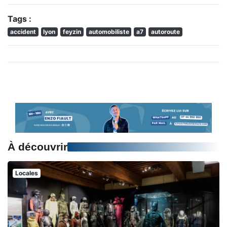
Tags :
accident
lyon
feyzin
automobiliste
a7
autoroute
À découvrir
Locales