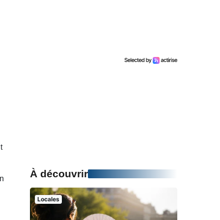
t
À découvrir
in
Locales