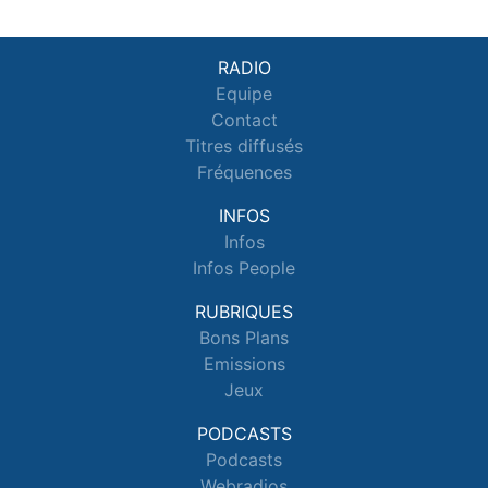
RADIO
Equipe
Contact
Titres diffusés
Fréquences
INFOS
Infos
Infos People
RUBRIQUES
Bons Plans
Emissions
Jeux
PODCASTS
Podcasts
Webradios