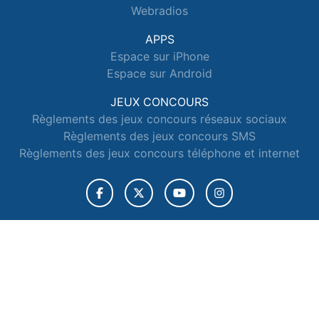
Webradios
APPS
Espace sur iPhone
Espace sur Android
JEUX CONCOURS
Règlements des jeux concours réseaux sociaux
Règlements des jeux concours SMS
Règlements des jeux concours téléphone et internet
© 2026 Radio Espace Tous droits réservés.
Signaler un contenu
-
Mentions légales
-
Politique de cookies
-
Contact