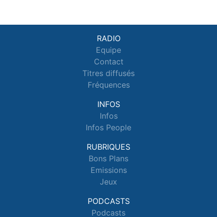
RADIO
Equipe
Contact
Titres diffusés
Fréquences
INFOS
Infos
Infos People
RUBRIQUES
Bons Plans
Emissions
Jeux
PODCASTS
Podcasts