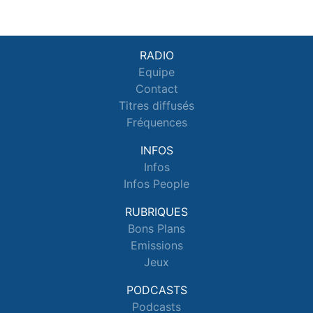
RADIO
Equipe
Contact
Titres diffusés
Fréquences
INFOS
Infos
Infos People
RUBRIQUES
Bons Plans
Emissions
Jeux
PODCASTS
Podcasts