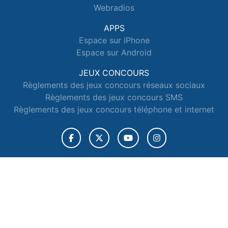
Webradios
APPS
Espace sur iPhone
Espace sur Android
JEUX CONCOURS
Règlements des jeux concours réseaux sociaux
Règlements des jeux concours SMS
Règlements des jeux concours téléphone et internet
© 2026 Radio Espace Tous droits réservés.
Signaler un contenu
-
Mentions légales
-
Politique de cookies
-
Contact