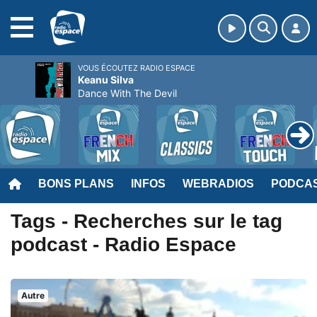
MENU
VOUS ÉCOUTEZ RADIO ESPACE
Keanu Silva
Dance With The Devil
BONS PLANS
INFOS
WEBRADIOS
PODCA
Tags - Recherches sur le tag
podcast - Radio Espace
Autre