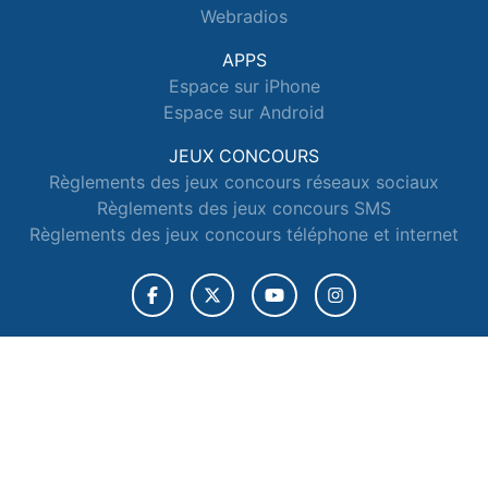
Webradios
APPS
Espace sur iPhone
Espace sur Android
JEUX CONCOURS
Règlements des jeux concours réseaux sociaux
Règlements des jeux concours SMS
Règlements des jeux concours téléphone et internet
© 2026 Radio Espace Tous droits réservés.
Signaler un contenu
-
Mentions légales
-
Politique de cookies
-
Contact