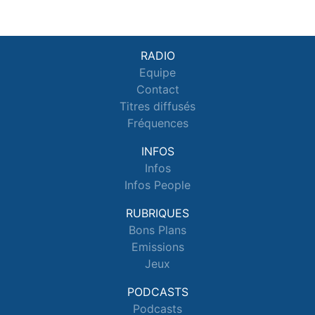
RADIO
Equipe
Contact
Titres diffusés
Fréquences
INFOS
Infos
Infos People
RUBRIQUES
Bons Plans
Emissions
Jeux
PODCASTS
Podcasts