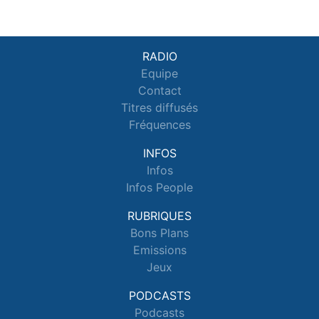
RADIO
Equipe
Contact
Titres diffusés
Fréquences
INFOS
Infos
Infos People
RUBRIQUES
Bons Plans
Emissions
Jeux
PODCASTS
Podcasts