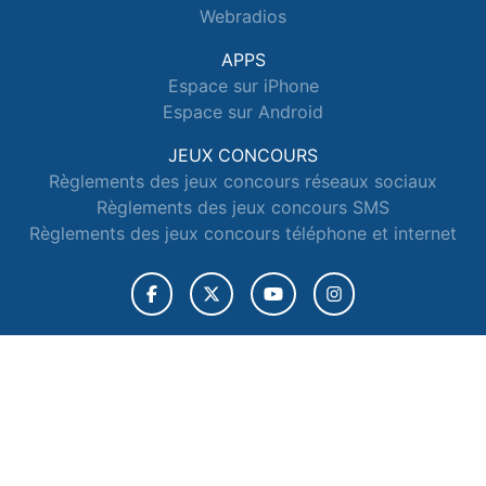
Webradios
APPS
Espace sur iPhone
Espace sur Android
JEUX CONCOURS
Règlements des jeux concours réseaux sociaux
Règlements des jeux concours SMS
Règlements des jeux concours téléphone et internet
© 2026 Radio Espace Tous droits réservés.
Signaler un contenu
-
Mentions légales
-
Politique de cookies
-
Contact