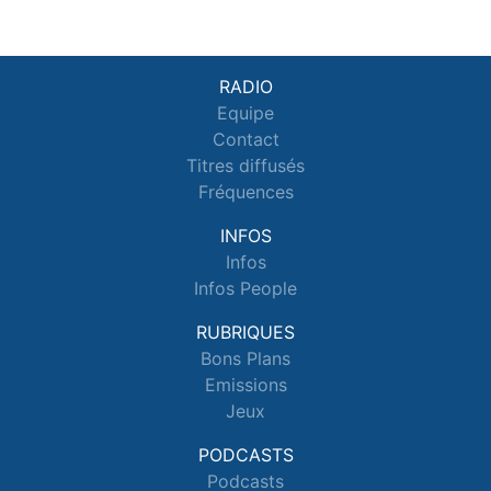
RADIO
Equipe
Contact
Titres diffusés
Fréquences
INFOS
Infos
Infos People
RUBRIQUES
Bons Plans
Emissions
Jeux
PODCASTS
Podcasts