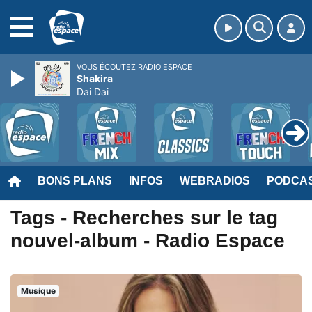
MENU
VOUS ÉCOUTEZ RADIO ESPACE
Shakira
Dai Dai
BONS PLANS
INFOS
WEBRADIOS
PODCA
Tags - Recherches sur le tag
nouvel-album - Radio Espace
Musique