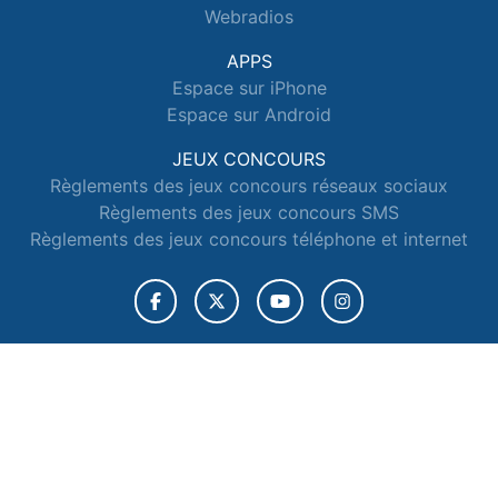
Webradios
APPS
Espace sur iPhone
Espace sur Android
JEUX CONCOURS
Règlements des jeux concours réseaux sociaux
Règlements des jeux concours SMS
Règlements des jeux concours téléphone et internet
© 2026 Radio Espace Tous droits réservés.
Signaler un contenu
-
Mentions légales
-
Politique de cookies
-
Contact