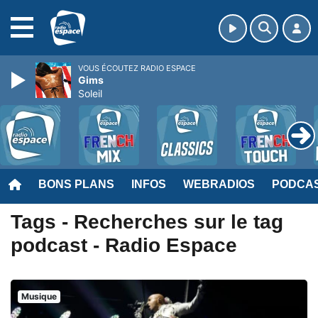
MENU
VOUS ÉCOUTEZ RADIO ESPACE
Gims
Soleil
BONS PLANS
INFOS
WEBRADIOS
PODCA
Tags - Recherches sur le tag
podcast - Radio Espace
Musique