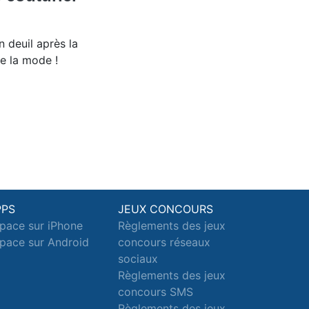
 deuil après la
de la mode !
PPS
JEUX CONCOURS
pace sur iPhone
Règlements des jeux
pace sur Android
concours réseaux
sociaux
Règlements des jeux
concours SMS
Règlements des jeux