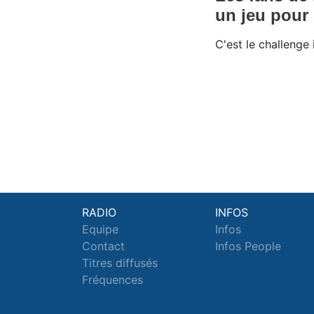
un jeu pour 
C'est le challeng
RADIO
INFOS
Equipe
Infos
Contact
Infos People
Titres diffusés
Fréquences