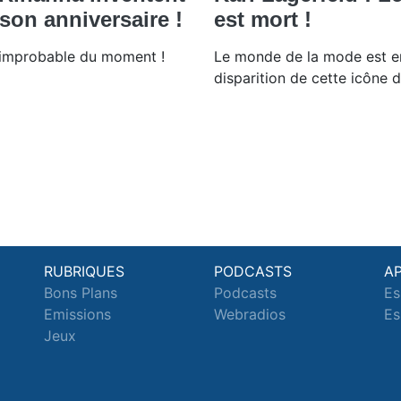
son anniversaire !
est mort !
e improbable du moment !
Le monde de la mode est en
disparition de cette icône 
RUBRIQUES
PODCASTS
A
Bons Plans
Podcasts
Es
Emissions
Webradios
Es
Jeux