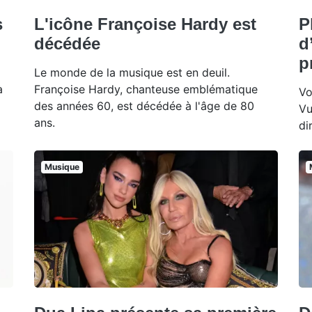
s
L'icône Françoise Hardy est
P
décédée
d
p
Le monde de la musique est en deuil.
à
Françoise Hardy, chanteuse emblématique
Vo
des années 60, est décédée à l'âge de 80
Vu
ans.
di
Musique