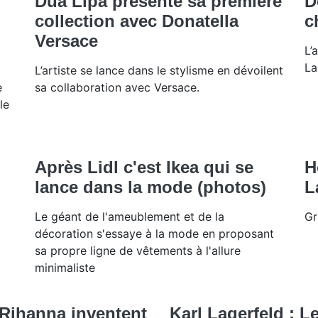
Dua Lipa présente sa première
D
collection avec Donatella
c
Versace
L’
La
L’artiste se lance dans le stylisme en dévoilent
e
sa collaboration avec Versace.
le
Après Lidl c'est Ikea qui se
H
lance dans la mode (photos)
L
Le géant de l'ameublement et de la
Gr
décoration s'essaye à la mode en proposant
sa propre ligne de vêtements à l'allure
minimaliste
 Rihanna inventent
Karl Lagerfeld : L