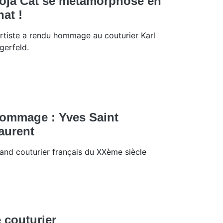
oja Cat se métamorphose en
hat !
artiste a rendu hommage au couturier Karl
gerfeld.
ommage : Yves Saint
aurent
and couturier français du XXème siècle
e couturier