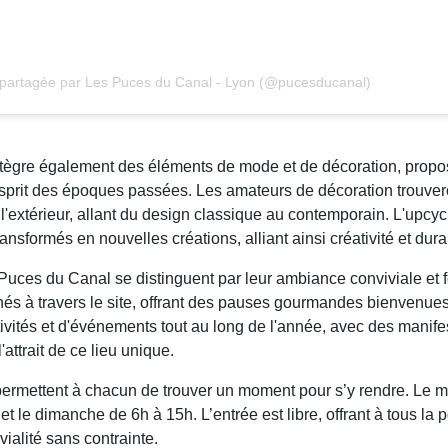
 partagée par Les Puces du Canal - Lyon (@pucesducanal)
l intègre également des éléments de mode et de décoration, prop
'esprit des époques passées. Les amateurs de décoration trouver
et l'extérieur, allant du design classique au contemporain. L'upc
nsformés en nouvelles créations, alliant ainsi créativité et durab
uces du Canal se distinguent par leur ambiance conviviale et fe
inés à travers le site, offrant des pauses gourmandes bienvenues
ivités et d'événements tout au long de l'année, avec des manifes
'attrait de ce lieu unique.
ermettent à chacun de trouver un moment pour s’y rendre. Le ma
 le dimanche de 6h à 15h. L’entrée est libre, offrant à tous la p
ialité sans contrainte.