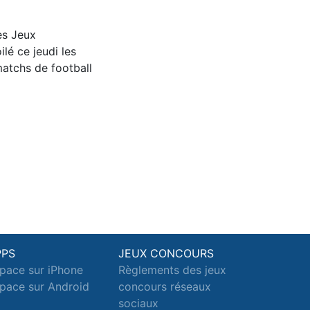
es Jeux
lé ce jeudi les
 matchs de football
PPS
JEUX CONCOURS
pace sur iPhone
Règlements des jeux
pace sur Android
concours réseaux
sociaux