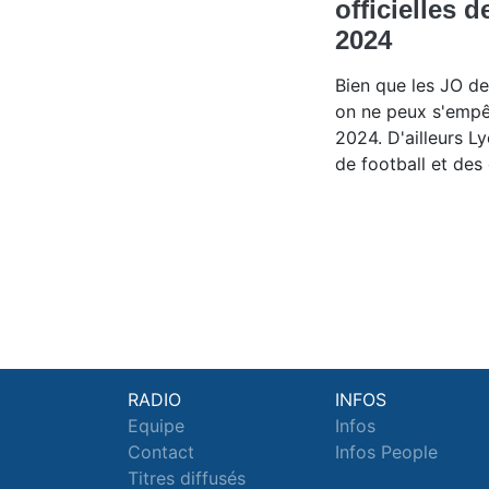
officielles 
2024
Bien que les JO de
on ne peux s'empê
2024. D'ailleurs L
de football et de
RADIO
INFOS
Equipe
Infos
Contact
Infos People
Titres diffusés