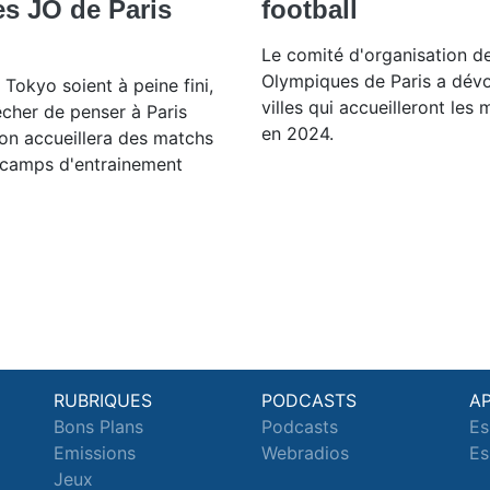
des JO de Paris
football
Le comité d'organisation d
Olympiques de Paris a dévoi
 Tokyo soient à peine fini,
villes qui accueilleront les
cher de penser à Paris
en 2024.
yon accueillera des matchs
s camps d'entrainement
RUBRIQUES
PODCASTS
A
Bons Plans
Podcasts
Es
Emissions
Webradios
Es
Jeux