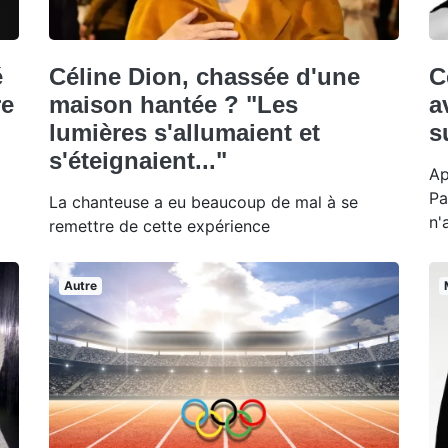
é
Céline Dion, chassée d'une
C
re
maison hantée ? "Les
a
lumières s'allumaient et
s
s'éteignaient..."
Ap
Pa
La chanteuse a eu beaucoup de mal à se
n'
remettre de cette expérience
Autre