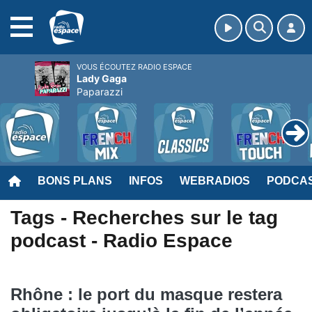
MENU
VOUS ÉCOUTEZ RADIO ESPACE
Lady Gaga
Paparazzi
BONS PLANS
INFOS
WEBRADIOS
PODCA
Tags - Recherches sur le tag
podcast - Radio Espace
Rhône : le port du masque restera