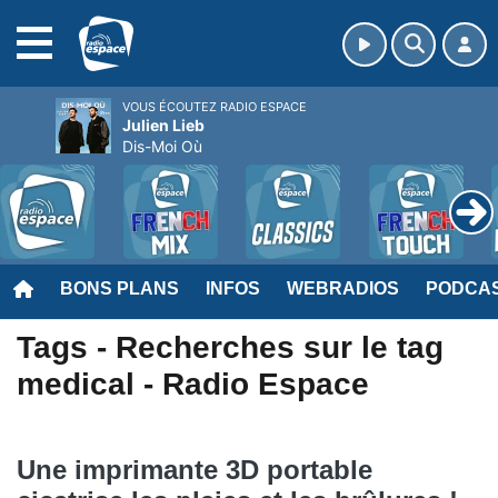
MENU
VOUS ÉCOUTEZ RADIO ESPACE
Julien Lieb
Dis-Moi Où
BONS PLANS
INFOS
WEBRADIOS
PODCA
Tags - Recherches sur le tag
medical - Radio Espace
Une imprimante 3D portable