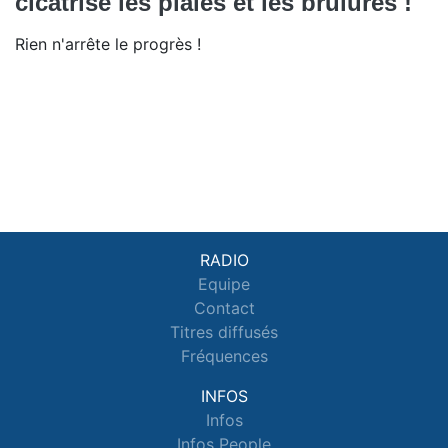
cicatrise les plaies et les brûlures !
Rien n'arrête le progrès !
RADIO
Equipe
Contact
Titres diffusés
Fréquences
INFOS
Infos
Infos People