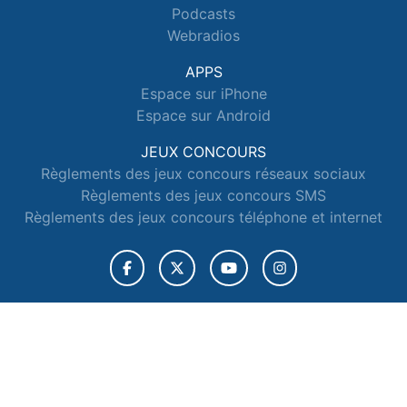
Podcasts
Webradios
APPS
Espace sur iPhone
Espace sur Android
JEUX CONCOURS
Règlements des jeux concours réseaux sociaux
Règlements des jeux concours SMS
Règlements des jeux concours téléphone et internet
© 2026 Radio Espace Tous droits réservés.
Signaler un contenu
-
Mentions légales
-
Politique de cookies
-
Contact