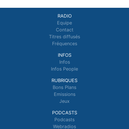
RADIO
Equipe
Contact
Titres diffusés
Fréquences
INFOS
Infos
Infos People
RUBRIQUES
Bons Plans
Emissions
Jeux
PODCASTS
Podcasts
Webradios