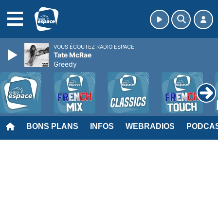
MENU
VOUS ÉCOUTEZ RADIO ESPACE
Tate McRae
Greedy
BONS PLANS
INFOS
WEBRADIOS
PODCA