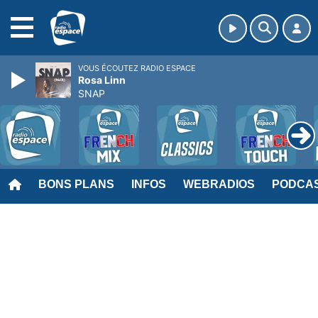
MENU
VOUS ÉCOUTEZ RADIO ESPACE
Rosa Linn
SNAP
BONS PLANS
INFOS
WEBRADIOS
PODCA