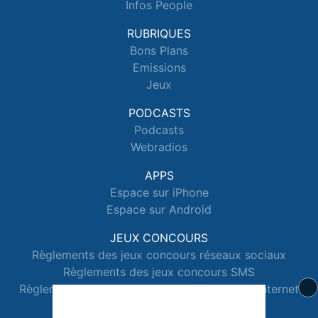
Infos People
RUBRIQUES
Bons Plans
Emissions
Jeux
PODCASTS
Podcasts
Webradios
APPS
Espace sur iPhone
Espace sur Android
JEUX CONCOURS
Règlements des jeux concours réseaux sociaux
Règlements des jeux concours SMS
Règlements des jeux concours téléphone et internet