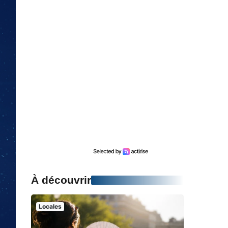
À découvrir
Locales