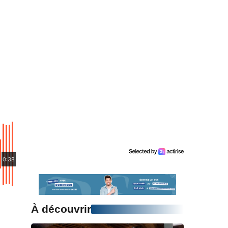
0:38
À découvrir