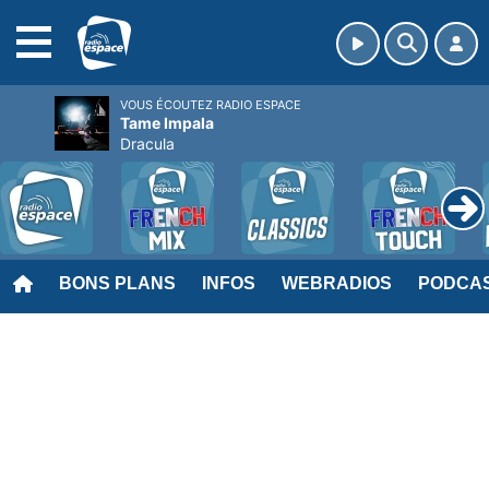
MENU
VOUS ÉCOUTEZ RADIO ESPACE
Tame Impala
Dracula
BONS PLANS
INFOS
WEBRADIOS
PODCA