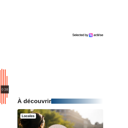
0:38
À découvrir
Locales