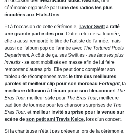
à l'occasion des
iHeartRadio Music Awards
, une
cérémonie organisée par l'
une des radios les plus
écoutées aux Etats-Unis
.
Et à l'occasion de cette cérémonie,
Taylor Swift
a raflé
une grande partie des prix
. Outre celui de sa tournée,
elle a aussi remporté le titre de l'artiste de l'année, mais
aussi de l'album pop de l'année avec
The Tortured Poets
Department.
A côté de ça, ses Swifties -
ses fans les plus
investis
- se sont mobilisés en masse afin de lui faire
remporter d'autres prix. Elle peut donc compléter son
tableau de récompenses avec
le titre des meilleures
paroles et meilleur clip pour son morceau
Fortnight
, la
meilleure diffusion à l’écran pour son film-concer
t
The
Eras Tour,
meilleur style pour
The Eras Tour
, meilleure
tradition de tournée pour les chansons surprises de
The
Eras Tour
, et
meilleur invité surprise pour la venue sur
scène de
son petit ami Travis Kelce
, lors d'un concert.
Si la chanteuse n'était pas présente lors de la cérémonie,