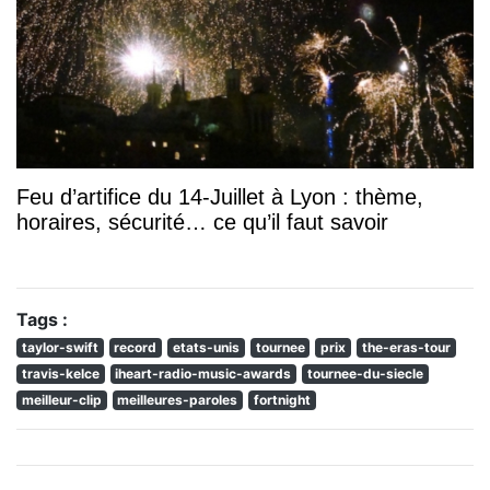
Feu d’artifice du 14-Juillet à Lyon : thème,
horaires, sécurité… ce qu’il faut savoir
Tags :
taylor-swift
record
etats-unis
tournee
prix
the-eras-tour
travis-kelce
iheart-radio-music-awards
tournee-du-siecle
meilleur-clip
meilleures-paroles
fortnight