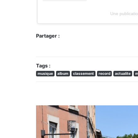
Une publicati
Partager :
Tags :
musique
album
classement
record
actualite
m