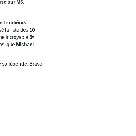
fusé sur
M6
,
s frontières
sé la liste des
10
ne incroyable
5ᵉ
insi que
Michael
e sa
légende
. Bravo