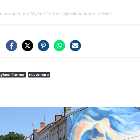
on partagée par Mylène Farmer (@mylene.farmer.official)
ylene-farmer
nevermore