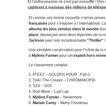
Et l'enthousiasme ne s'est pas essoufflé ! Dès
captivant à nouveau
des millions de télésp
Et comme une bonne nouvelle n’arrive jamais
françaises
pour s’imposer à l’international. 
albums les plus vendus dans le monde
dur
place
, devançant ainsi deux légendes de la 
Jackson
avec son incontournable
"Thriller"
!
Une véritable consécration pour l’icône de la
à
Mylène Farmer
pour cet
exploit hors norm
Le classement complet :
1. ATEEZ – GOLDEN HOUR : Part.2
2. Tyler, The Creator – CHROMAKOPIA
3. SZA – SOS
4. Rod Wave – Last Lap
5.
Mylène Farmer
– Nevermore
6.
Mariah Carey
– Merry Christmas