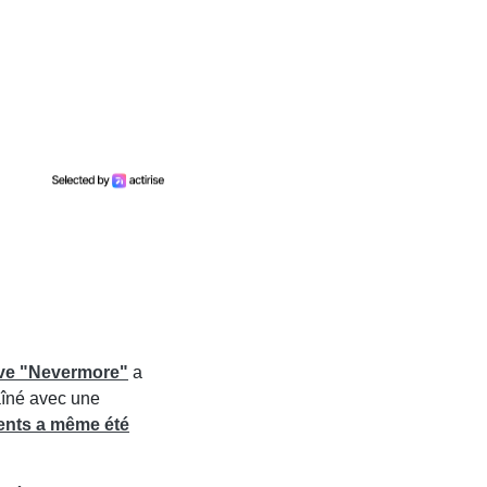
ive "Nevermore"
a
aîné avec une
ents a même été