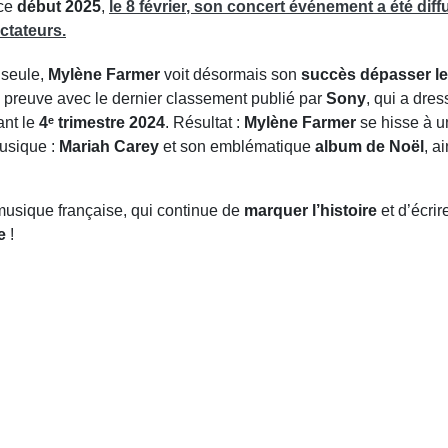
 ce
début 2025
,
le
8 février
, son
concert événement
a été dif
ectateurs
.
 seule,
Mylène Farmer
voit désormais son
succès dépasser le
La preuve avec le dernier classement publié par
Sony
, qui a dres
ant le
4ᵉ trimestre 2024
. Résultat :
Mylène Farmer
se hisse à u
musique :
Mariah Carey
et son emblématique
album de Noël
, a
 musique française, qui continue de
marquer l’histoire
et d’écrir
e
!