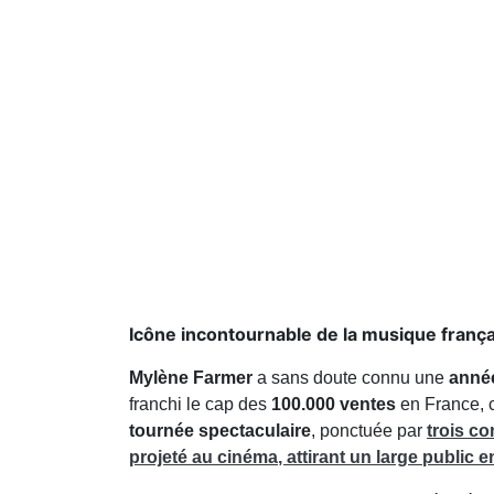
Icône incontournable de la musique françai
Mylène Farmer
a sans doute connu une
anné
franchi le cap des
100.000 ventes
en France, c
tournée spectaculaire
, ponctuée par
trois
co
projeté au
cinéma
, attirant un large public 