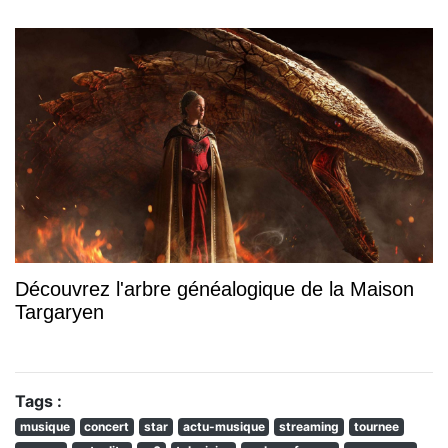
Découvrez l'arbre généalogique de la Maison
Targaryen
Tags :
musique
concert
star
actu-musique
streaming
tournee