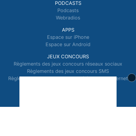
PODCASTS
Podcasts
Webradios
APPS
Espace sur iPhone
Espace sur Android
JEUX CONCOURS
Règlements des jeux concours réseaux sociaux
Règlements des jeux concours SMS
Règlements des jeux concours téléphone et internet
© 2026 Radio Espace Tous droits réservés.
Signaler un contenu
-
Mentions légales
-
Politique de cookies
-
Contact