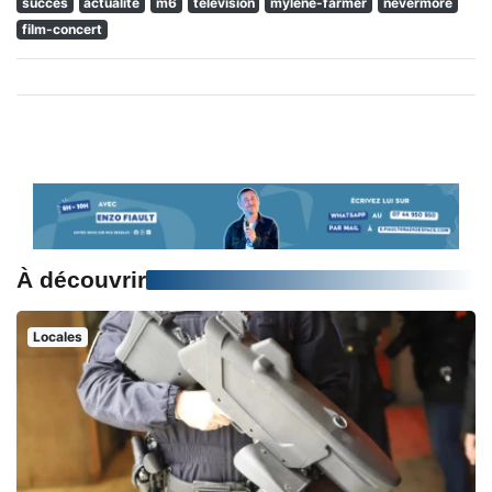
succes
actualite
m6
television
mylene-farmer
nevermore
film-concert
À découvrir
Locales