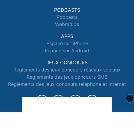
PODCASTS
Podcasts
Webradios
APPS
Espace sur iPhone
Espace sur Android
JEUX CONCOURS
Règlements des jeux concours réseaux sociaux
Règlements des jeux concours SMS
Règlements des jeux concours téléphone et internet
© 2026 Radio Espace Tous droits réservés.
Signaler un contenu
-
Mentions légales
-
Politique de cookies
-