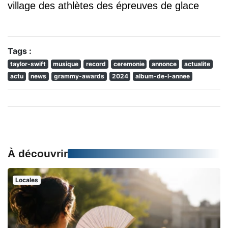
village des athlètes des épreuves de glace
Tags :
taylor-swift
musique
record
ceremonie
annonce
actualite
actu
news
grammy-awards
2024
album-de-l-annee
À découvrir
Locales