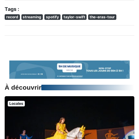
Tags :
record
streaming
spotify
taylor-swift
the-eras-tour
À découvrir
Locales