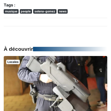
Tags :
musique
people
selena-gomez
news
À découvrir
Locales