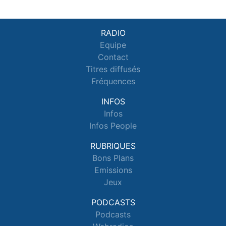
RADIO
Equipe
Contact
Titres diffusés
Fréquences
INFOS
Infos
Infos People
RUBRIQUES
Bons Plans
Emissions
Jeux
PODCASTS
Podcasts