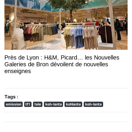
Près de Lyon : H&M, Picard… les Nouvelles
Galeries de Bron dévoilent de nouvelles
enseignes
Tags :
emission
tf1
tele
koh-lanta
kohlanta
koh-lanta