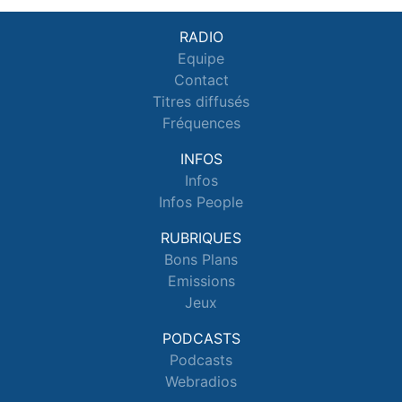
RADIO
Equipe
Contact
Titres diffusés
Fréquences
INFOS
Infos
Infos People
RUBRIQUES
Bons Plans
Emissions
Jeux
PODCASTS
Podcasts
Webradios