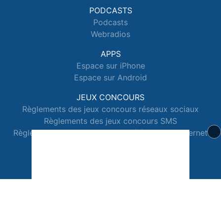
PODCASTS
Podcasts
Webradios
APPS
Espace sur iPhone
Espace sur Android
JEUX CONCOURS
Règlements des jeux concours réseaux sociaux
Règlements des jeux concours SMS
Règlements des jeux concours téléphone et internet
© 2026 Radio Espace Tous droits réservés.
Signaler un contenu
-
Mentions légales
-
Politique de cookies
-